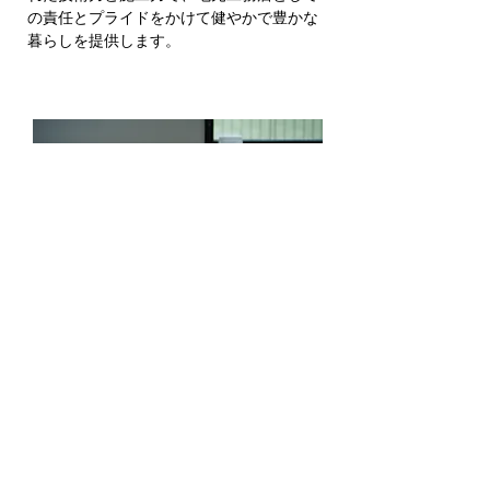
の責任とプライドをかけて健やかで豊かな
暮らしを提供します。
Eat&Goods事業
「衣・食・住」の中のフクヤ建設に今まで
なかった「衣・食」を、そしてプラス日常
を少し豊かにおもしろく。
新しい価値観を生み出し、「形」にする。
それを多様な形で発信し続けていきます。